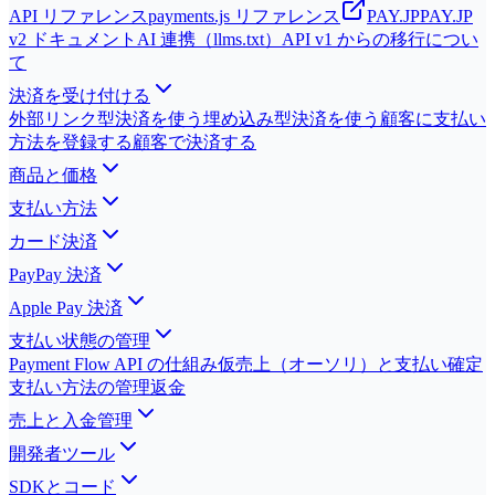
API リファレンス
payments.js リファレンス
PAY.JP
PAY.JP
v2 ドキュメント
AI 連携（llms.txt）
API v1 からの移行につい
て
決済を受け付ける
外部リンク型決済を使う
埋め込み型決済を使う
顧客に支払い
方法を登録する
顧客で決済する
商品と価格
支払い方法
カード決済
PayPay 決済
Apple Pay 決済
支払い状態の管理
Payment Flow API の仕組み
仮売上（オーソリ）と支払い確定
支払い方法の管理
返金
売上と入金管理
開発者ツール
SDKとコード