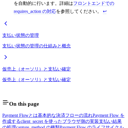
を自動的に行います。詳細は
フロントエンドでの
requires_action の対応
を参照してください。
↩
支払い状態の管理
支払い状態の管理の仕組みと概念
仮売上（オーソリ）と支払い確定
仮売上（オーソリ）と支払い確定
On this page
Payment Flowとは
基本的な決済フローの流れ
Payment Flow を
作成する
client_secret を使ったブラウザ側の実装
支払い結果
の処理
capture_method の種類
Payment Flow のライフサイクル