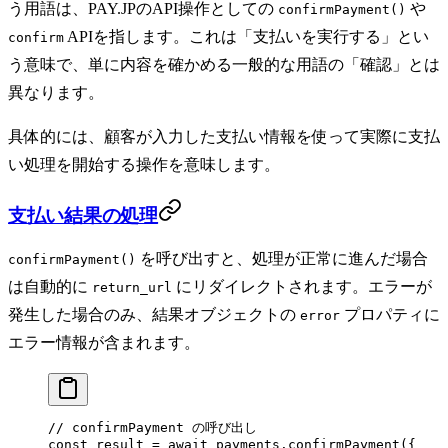
う用語は、PAY.JPのAPI操作としての
や
confirmPayment()
APIを指します。これは「支払いを実行する」とい
confirm
う意味で、単に内容を確かめる一般的な用語の「確認」とは
異なります。
具体的には、顧客が入力した支払い情報を使って実際に支払
い処理を開始する操作を意味します。
支払い結果の処理
を呼び出すと、処理が正常に進んだ場合
confirmPayment()
は自動的に
にリダイレクトされます。エラーが
return_url
発生した場合のみ、結果オブジェクトの
プロパティに
error
エラー情報が含まれます。
// confirmPayment の呼び出し
const
 result
 =
 await
 payments.
confirmPayment
({