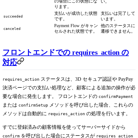
の場合にこの状態にな
い。
ります。
支払いが成功した状態
支払いは完了して
succeeded
です。
います。
Payment Flow がキャン
他のステータスに
canceled
セルされた状態です。
遷移できません。
フロントエンドでの requires_action の
対応
ステータスは、3D セキュア認証や PayPay
requires_action
決済ページでの支払い処理など、顧客による追加の操作が必
要な場合に発生します。 フロントエンドの
confirmPayment
または
メソッドを呼び出した場合、これらの
confirmSetup
メソッドは自動的に
の処理を行います。
requires_action
すでに登録済みの顧客情報を使ってサーバーサイドから
を呼び出した場合にステータスが
confirm
requires_action