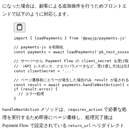
になった場合は、顧客による追加操作を行うためフロントエ
ンドで以下のように対応します。
import
 { loadPayments } 
from
 '@payjp/payments-js'
// payments-js を初期化
const
 payments
 =
 await
 loadPayments
(
'pk_test_xxxxx
// サーバーから Payment Flow の client_secret を受け
// （API レスポンス、クエリパラメータなど、受け渡し方法は任
const
 clientSecret
 =
 '...'
// ページ遷移前にエラーが発生した場合のみ result が返される
const
 result
 =
 await
 payments.
handleNextAction
({ c
if
 (result.error) {
  // エラー処理
}
メソッドは、
で必要な処
handleNextAction
requires_action
理を実行するため即座にページ遷移し、処理完了後は
Payment Flow で設定されている
へリダイレクト
return_url