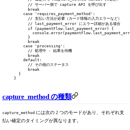
      // サーバー側で capture API を呼び出す
      break
    case
 'requires_payment_method'
:
      // 支払い方法が必要（カード情報の入力エラーなど）
      // last_payment_error にエラー詳細がある場合
      if
 (paymentFlow.last_payment_error) {
        console.
error
(paymentFlow.last_payment_err
      }
      break
    case
 'processing'
:
      // 処理中 - 結果を待機
      break
    default
:
      // その他のステータス
      break
  }
}
capture_method の種類
には次の 2 つのモードがあり、それぞれ支
capture_method
払い確定のタイミングが異なります。