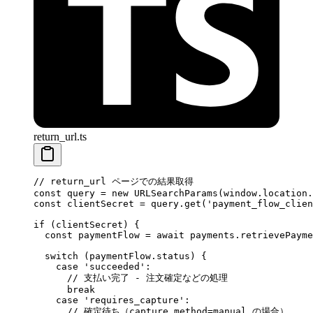
return_url.ts
// return_url ページでの結果取得
const
 query
 =
 new
 URLSearchParams
(window.location.
const
 clientSecret
 =
 query.
get
(
'payment_flow_clien
if
 (clientSecret) {
  const
 paymentFlow
 =
 await
 payments.
retrievePayme
  switch
 (paymentFlow.status) {
    case
 'succeeded'
:
      // 支払い完了 - 注文確定などの処理
      break
    case
 'requires_capture'
:
      // 確定待ち（capture_method=manual の場合）