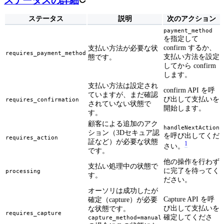
ステータスの詳細
ステータス
説明
次のアクション
payment_method
を指定して
confirm するか、
支払い方法が必要な状
requires_payment_method
支払い方法を設定
態です。
してから confirm
します。
支払い方法は設定され
confirm API を呼
ていますが、まだ確認
び出して支払いを
requires_confirmation
されていない状態で
開始します。
す。
顧客による追加のアク
handleNextAction
ション（3Dセキュア認
を呼び出してくだ
requires_action
証など）が必要な状態
1
さい。
です。
他の操作を行わず
支払い処理中の状態で
に完了を待ってく
processing
す。
ださい。
オーソリは成功したが
Capture API を呼
確定（capture）が必要
び出して支払いを
な状態です。
requires_capture
確定してくださ
capture_method=manual