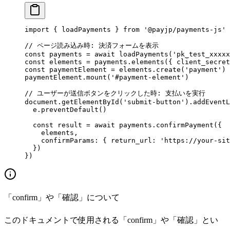
import
 { loadPayments } 
from
 '@payjp/payments-js'
// ページ読み込み時: 決済フォームを表示
const
 payments
 =
 await
 loadPayments
(
'pk_test_xxxxx
const
 elements
 =
 payments.
elements
({ client_secret
const
 paymentElement
 =
 elements.
create
(
'payment'
)
paymentElement.
mount
(
'#payment-element'
)
// ユーザーが送信ボタンをクリックした時: 支払いを実行
document.
getElementById
(
'submit-button'
).
addEventL
  e.
preventDefault
()
  const
 result
 =
 await
 payments.
confirmPayment
({
    elements,
    confirmParams: { return_url: 
'https://your-sit
  })
})
「confirm」や「確認」について
このドキュメントで使用される「confirm」や「確認」とい