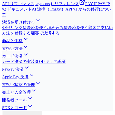
API リファレンス
payments.js リファレンス
PAY.JP
PAY.JP
v2 ドキュメント
AI 連携（llms.txt）
API v1 からの移行につい
て
決済を受け付ける
外部リンク型決済を使う
埋め込み型決済を使う
顧客に支払い
方法を登録する
顧客で決済する
商品と価格
支払い方法
カード決済
カード決済の実装
3D セキュア認証
PayPay 決済
Apple Pay 決済
支払い状態の管理
売上と入金管理
開発者ツール
SDKとコード