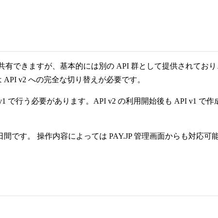
D のデータを共有できますが、基本的には別の API 群として提供さ
には API v2 への完全な切り替えが必要です。
v1 で行う必要があります。API v2 の利用開始後も API v1 
ら180日間です。 操作内容によっては PAY.JP 管理画面からも対