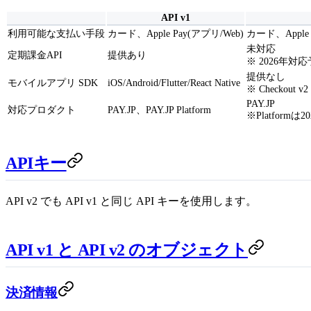
API v1
利用可能な支払い手段
カード、Apple Pay(アプリ/Web)
カード、Apple 
未対応
定期課金API
提供あり
※ 2026年対
提供なし
モバイルアプリ SDK
iOS/Android/Flutter/React Native
※ Checko
PAY.JP
対応プロダクト
PAY.JP、PAY.JP Platform
※Platformは
APIキー
API v2 でも API v1 と同じ API キーを使用します。
API v1 と API v2 のオブジェクト
決済情報