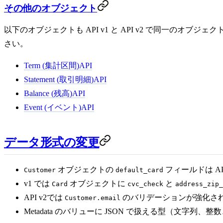
その他のオブジェクト
以下のオブジェクトも API v1 と API v2 で同一のオ
さい。
Term (集計区間)
API
Statement (取引明細)
API
Balance (残高)
API
Event (イベント)
API
データ形式の変更
オブジェクトの
フィールドは A
Customer
default_card
v1 では
オブジェクトに
と
Card
cvc_check
address_zip_
API v2では
のバリデーションが強化され、
Customer.email
Metadata のバリューに JSON で扱える型（文字