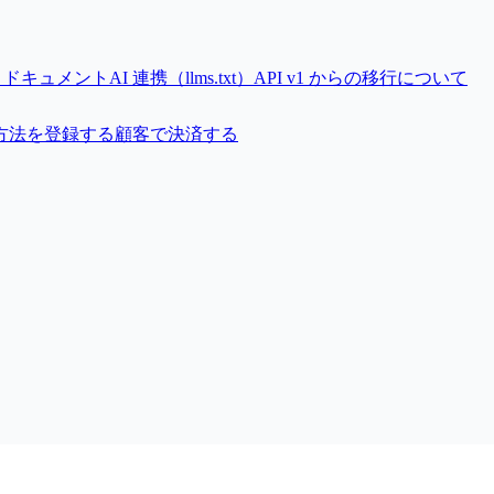
 v2 ドキュメント
AI 連携（llms.txt）
API v1 からの移行について
方法を登録する
顧客で決済する