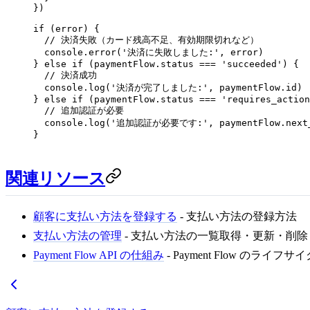
})
if
 (error) {
  // 決済失敗（カード残高不足、有効期限切れなど）
  console.
error
(
'決済に失敗しました:'
, error)
} 
else
 if
 (paymentFlow.status 
===
 'succeeded'
) {
  // 決済成功
  console.
log
(
'決済が完了しました:'
, paymentFlow.id)
} 
else
 if
 (paymentFlow.status 
===
 'requires_action
  // 追加認証が必要
  console.
log
(
'追加認証が必要です:'
, paymentFlow.next
}
関連リソース
顧客に支払い方法を登録する
- 支払い方法の登録方法
支払い方法の管理
- 支払い方法の一覧取得・更新・削除
Payment Flow API の仕組み
- Payment Flow のライフサ