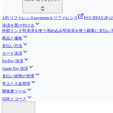
API リファレンス
payments.js リファレンス
PAY.JP
PAY.JP
決済を受け付ける
外部リンク型決済を使う
埋め込み型決済を使う
顧客に支払い
商品と価格
支払い方法
カード決済
PayPay 決済
Apple Pay 決済
支払い状態の管理
売上と入金管理
開発者ツール
SDKとコード