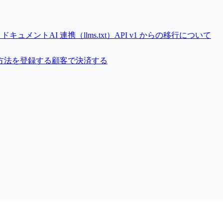
 v2 ドキュメント
AI 連携（llms.txt）
API v1 からの移行について
方法を登録する
顧客で決済する