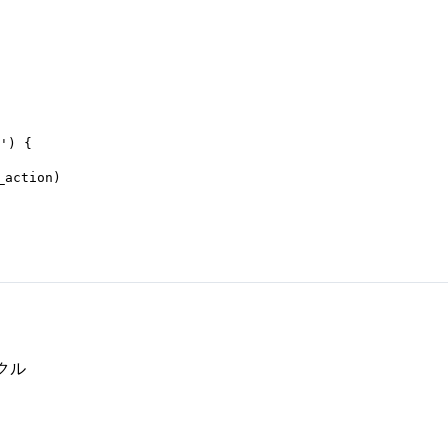
'
) {
_action)
イクル