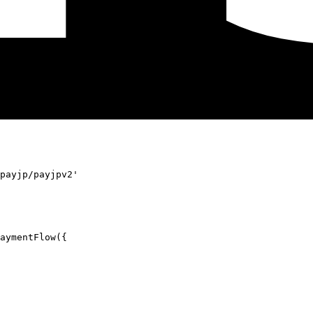
payjp/payjpv2'
aymentFlow
({