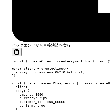
バックエンドから直接決済を実行
import
 { createClient, createPaymentFlow } 
from
 '@
const
 client
 =
 createClient
({
  apiKey: process.env.
PAYJP_API_KEY
!
,
})
const
 { 
data
: 
paymentFlow
, 
error
 } 
=
 await
 createP
  client,
  body: {
    amount: 
1000
,
    currency: 
'jpy'
,
    customer_id: 
'cus_xxxxx'
,
    confirm: 
true
,
  }