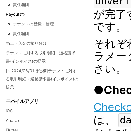
unveri
責任範囲
が完了
Payouts型
です。
テナントの登録・管理
責任範囲
それぞ
売上・入金の振り分け
ラメー
テナントに対する取引明細・適格請求
書(インボイス)の提示
さい。
[～2024/06/01旧仕様]テナントに対す
る取引明細・適格請求書(インボイス)の
●Che
提示
モバイルアプリ
Checko
iOS
は、
d
Android
Flutter