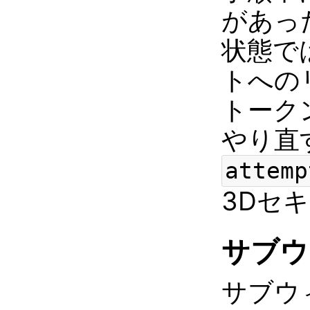
があっ
状態で
トへの
トーク
やり直
attemp
3Dセ
サブウ
サブウ