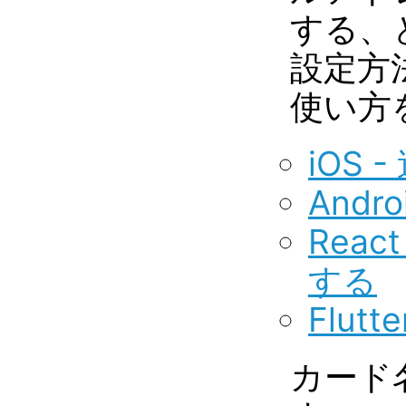
する、
設定方
使い方
iOS
And
Reac
する
Flu
カード