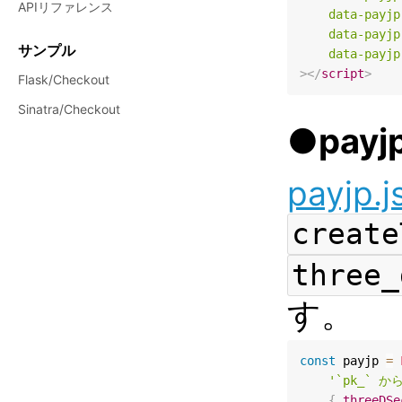
APIリファレンス
data-payjp
data-payjp
サンプル
data-payjp
>
</
script
>
Flask/Checkout
Sinatra/Checkout
●pay
payjp.j
create
three_
す。
const
 payjp 
=
'`pk_`
{
threeDSe