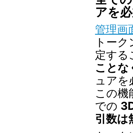
アを必
管理画面
トーク
定する
ことな
ュアを
この機
での
3
引数は