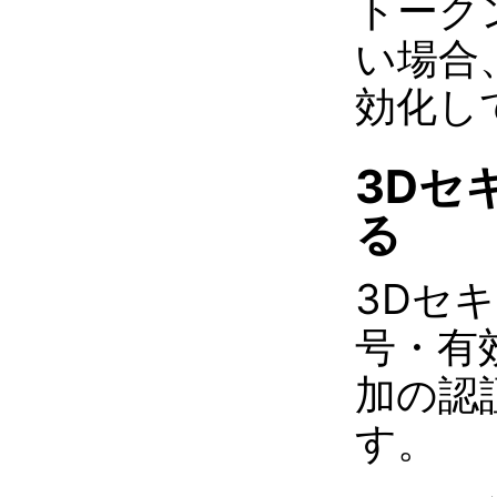
トーク
い場合
効化し
3Dセ
る
3Dセ
号・有
加の認
す。