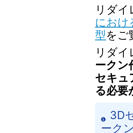
リダイ
における
型
をご
リダイ
ークン
セキュ
る必要
3D
ーク