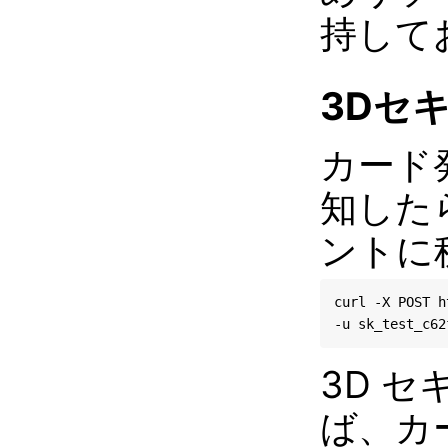
持して
3Dセ
カード
知した
ントに
curl -X POST 
3D 
ば、カ