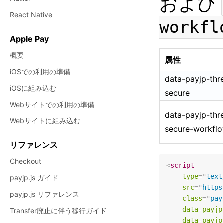
および
React Native
workfl
Apple Pay
概要
属性
iOSでの利用の準備
data-payjp-thr
iOSに組み込む
secure
Webサイトでの利用の準備
data-payjp-thr
Webサイトに組み込む
secure-workfl
リファレンス
Checkout
<
script
type
=
"
text
payjp.js ガイド
src
=
"
https
payjp.js リファレンス
class
=
"
pay
data-payjp
Transfer廃止に伴う移行ガイド
data-payjp