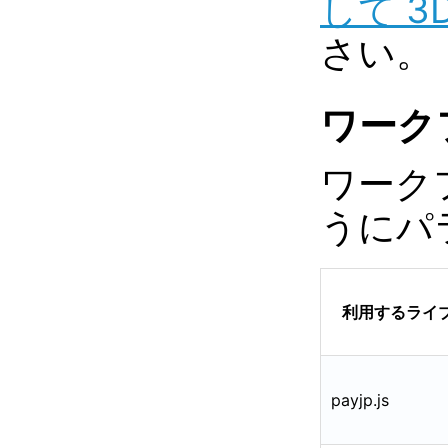
して 
さい。
ワーク
ワーク
うにパ
利用するライ
payjp.js