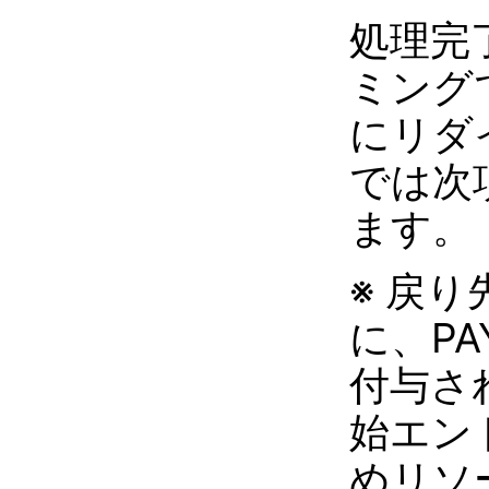
処理完
ミング
にリダ
では次
ます。
※ 戻り
に、PA
付与さ
始エン
めリソ