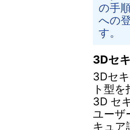
の手
への
す。
3Dセ
3Dセ
ト型を
3D 
ユーザ
キュア