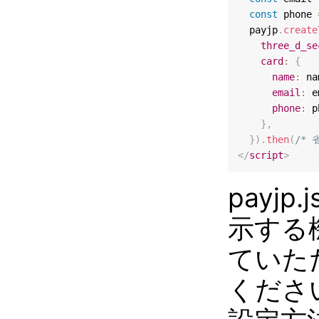
const
 phone 
  payjp
.
create
three_d_se
card
:
{
name
:
 na
email
:
 e
phone
:
 p
}
,
}
)
.
then
(
/* 
</
script
>
payj
示する
ていた
くださ