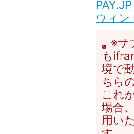
PAY.
ウィン
※サ
もif
境で
ちら
これ
場合
用い
す。