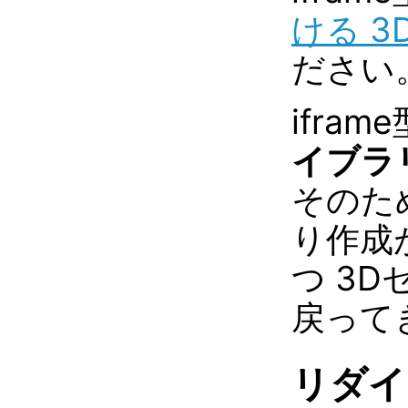
ける 3D
ださい
ifra
イブラ
そのた
り作成
つ 3
戻って
リダイ