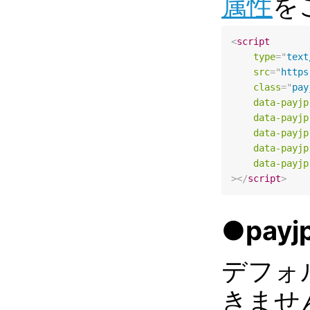
属性
を
<
script
type
=
"
text
src
=
"
https
class
=
"
pay
data-payjp
data-payjp
data-payjp
data-payjp
data-payjp
>
</
script
>
●payjp
デフォ
きませ