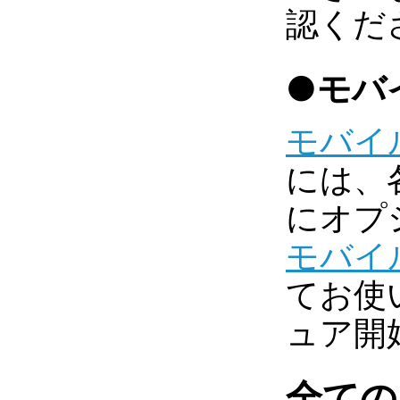
認くだ
●モバ
モバイル
には、
にオプ
モバイル
てお使
ュア開
全ての