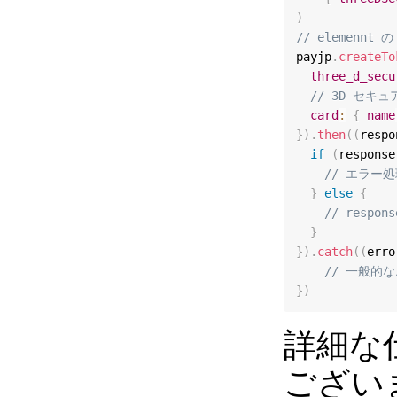
)
// elemennt 
payjp
.
createTo
three_d_secu
// 3D セ
card
:
{
name
}
)
.
then
(
(
respo
if
(
response
// エラー
}
else
{
// respo
}
}
)
.
catch
(
(
erro
// 一般的な
}
)
詳細な
ござい