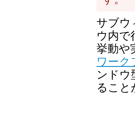
サブウ
ウ内で
挙動や
ワーク
ンドウ
ること