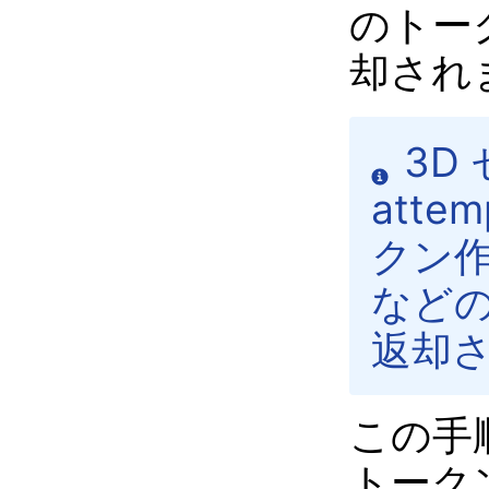
のトー
却され
3D 
att
クン
など
返却
この手
トーク