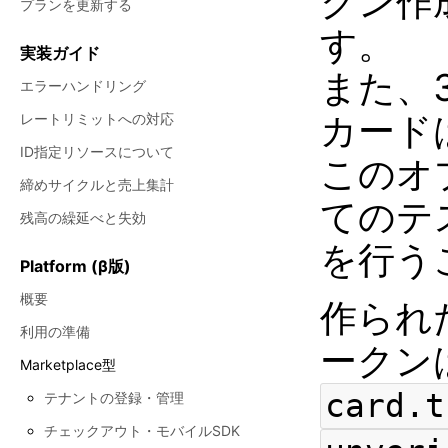
クン作
プランを更新する
す。
実装ガイド
また、
エラーハンドリング
カード
レートリミットへの対応
ID指定リソースについて
このオ
締めサイクルと売上集計
てのテ
残高の繰延べと失効
を行う
Platform (β版)
概要
作られ
利用の準備
ークン
Marketplace型
card.t
テナントの登録・管理
チェックアウト・モバイルSDK