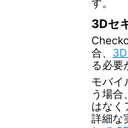
す。
3Dセ
Check
合、
3
る必要
モバイル
う場合
はなく
詳細な