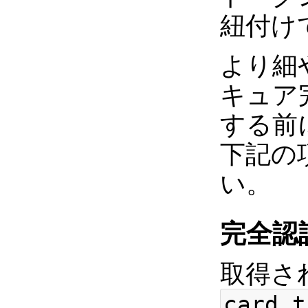
紐付け
より細
キュア
する前
下記の
い。
完全認
取得さ
card.t