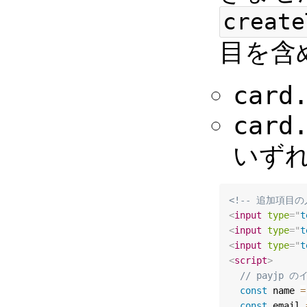
create
目を含
card
card
いず
<!-- 追加項目
<
input
type
=
"
t
<
input
type
=
"
t
<
input
type
=
"
t
<
script
>
// payjp 
const
 name 
=
const
 email 