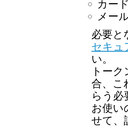
カー
メー
必要と
セキュ
い。
トーク
合、こ
らう必
お使い
せて、