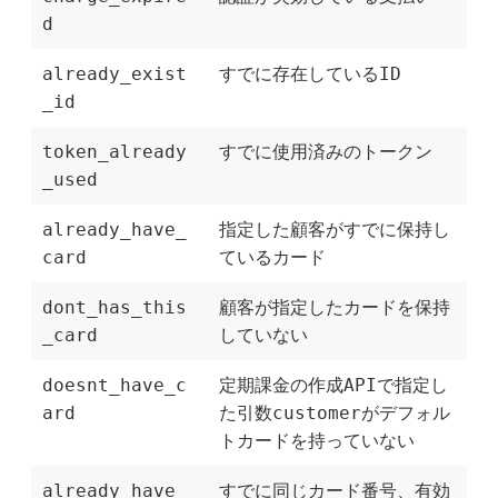
d
already_exist
すでに存在しているID
_id
token_already
すでに使用済みのトークン
_used
already_have_
指定した顧客がすでに保持し
card
ているカード
dont_has_this
顧客が指定したカードを保持
_card
していない
doesnt_have_c
定期課金の作成APIで指定し
ard
た引数customerがデフォル
トカードを持っていない
already_have_
すでに同じカード番号、有効