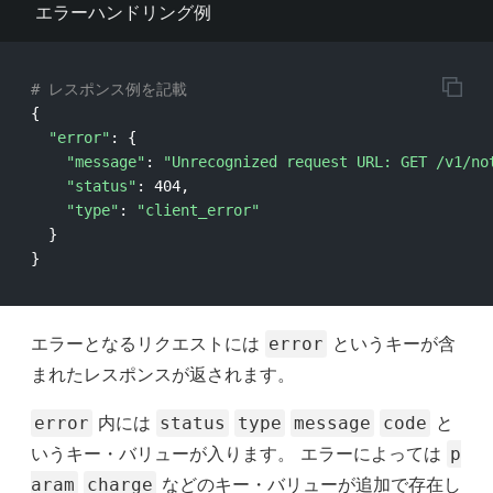
エラーハンドリング例
# レスポンス例を記載
{
"error"
: 
{
"message"
: 
"Unrecognized request URL: GET /v1/no
"status"
: 404,

"type"
: 
"client_error"
}
}
エラーとなるリクエストには
というキーが含
error
まれたレスポンスが返されます。
内には
と
error
status
type
message
code
いうキー・バリューが入ります。 エラーによっては
p
などのキー・バリューが追加で存在し
aram
charge