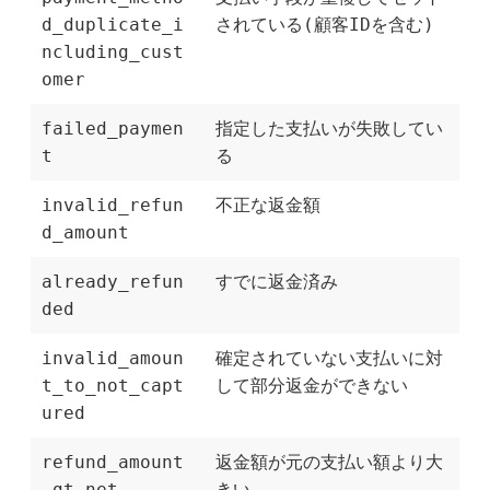
d_duplicate_i
されている(顧客IDを含む)
ncluding_cust
omer
failed_paymen
指定した支払いが失敗してい
t
る
invalid_refun
不正な返金額
d_amount
already_refun
すでに返金済み
ded
invalid_amoun
確定されていない支払いに対
t_to_not_capt
して部分返金ができない
ured
refund_amount
返金額が元の支払い額より大
_gt_net
きい