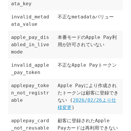
ata_key
invalid_metad
不正なmetadataバリュー
ata_value
apple_pay_dis
本番モードのApple Pay利
abled_in_live
用が許可されていない
mode
invalid_apple
不正なApple Payトークン
_pay_token
applepay_toke
Apple Payにより作成され
n_not_registr
たトークンは顧客に登録でき
able
ない (
2026/02/26より仕
様変更
)
applepay_card
顧客に登録されたApple
_not_reusable
Payカードは再利用できない