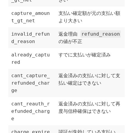
capture_amoun
支払い確定額が元の支払い額
t_gt_net
より大きい
invalid_refun
返金理由
refund_reason
d_reason
の値が不正
already_captu
すでに支払いが確定済み
red
cant_capture_
返金済みの支払いに対して支
refunded_char
払い確定はできない
ge
cant_reauth_r
返金済みの支払いに対して再
efunded_charg
度与信枠確保はできない
e
charge_expire
認証が失効している支払い