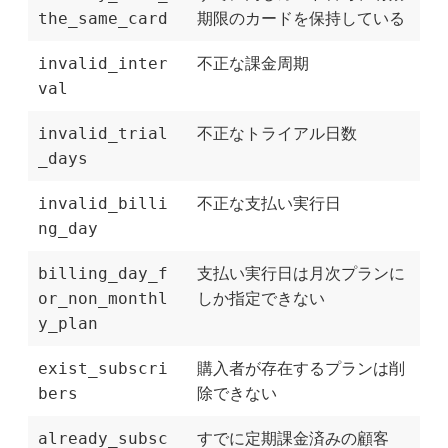
the_same_card
期限のカードを保持している
invalid_inter
不正な課金周期
val
invalid_trial
不正なトライアル日数
_days
invalid_billi
不正な支払い実行日
ng_day
billing_day_f
支払い実行日は月次プランに
or_non_monthl
しか指定できない
y_plan
exist_subscri
購入者が存在するプランは削
bers
除できない
already_subsc
すでに定期課金済みの顧客