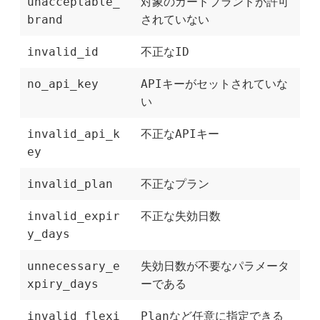
unacceptable_
対象のカードブランドが許可
brand
されていない
invalid_id
不正なID
no_api_key
APIキーがセットされていな
い
invalid_api_k
不正なAPIキー
ey
invalid_plan
不正なプラン
invalid_expir
不正な失効日数
y_days
unnecessary_e
失効日数が不要なパラメータ
xpiry_days
ーである
invalid_flexi
Planなど任意に指定できる