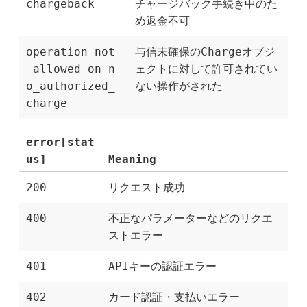
chargeback
チャージバック手続き中のた
め返金不可
operation_not
与信未確保のChargeオブジ
_allowed_on_n
ェクトに対して許可されてい
o_authorized_
ない操作がされた
charge
error[stat
us]
Meaning
200
リクエスト成功
400
不正なパラメーターなどのリクエ
ストエラー
401
APIキーの認証エラー
402
カード認証・支払いエラー